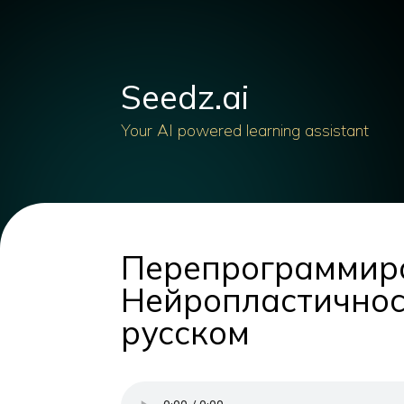
Seedz.ai
Your AI powered learning assistant
Перепрограммиро
Нейропластичнос
русском