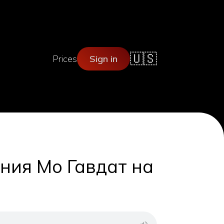
🇺🇸
Prices
Sign in
ния Мо Гавдат на