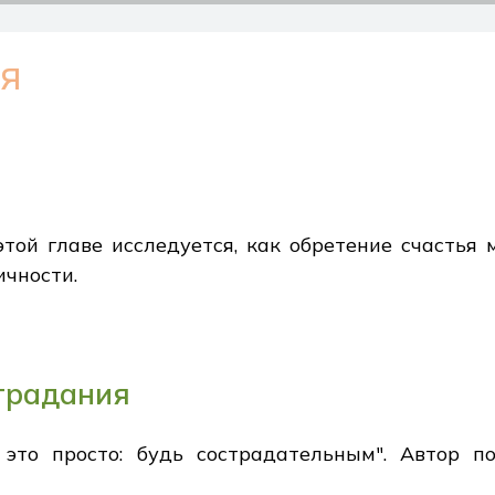
ья
 этой главе исследуется, как обретение счасть
чности.
традания
 это просто: будь сострадательным". Автор п