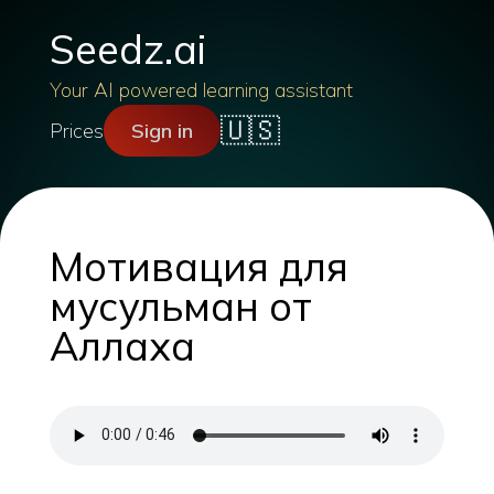
Seedz.ai
Your AI powered learning assistant
🇺🇸
Prices
Sign in
Мотивация для
мусульман от
Аллаха