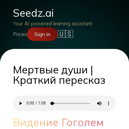
Seedz.ai
Your AI powered learning assistant
🇺🇸
Prices
Sign in
Мертвые души |
Краткий пересказ
Видение Гоголем