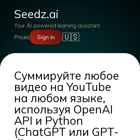
Seedz.ai
Your AI powered learning assistant
🇺🇸
Prices
Sign in
Суммируйте любое
видео на YouTube
на любом языке,
используя OpenAI
API и Python
(ChatGPT или GPT-