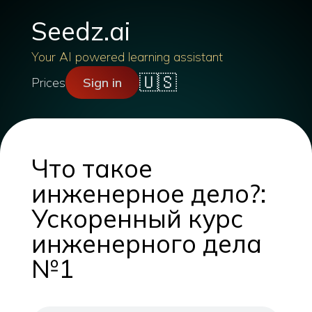
Seedz.ai
Your AI powered learning assistant
🇺🇸
Prices
Sign in
Что такое
инженерное дело?:
Ускоренный курс
инженерного дела
№1