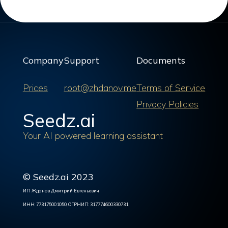
Company
Support
Documents
Prices
root@zhdanov.me
Terms of Service
Privacy Policies
Seedz.ai
Your AI powered learning assistant
© Seedz.ai 2023
ИП Жданов Дмитрий Евгеньевич
ИНН: 773175001050, ОГРНИП: 317774600330731