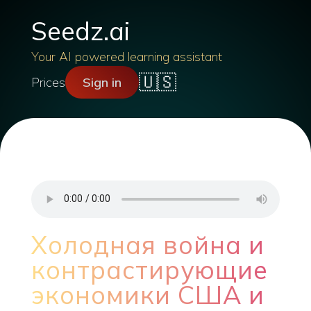
Seedz.ai
Your AI powered learning assistant
🇺🇸
Prices
Sign in
Холодная война и
контрастирующие
экономики США и