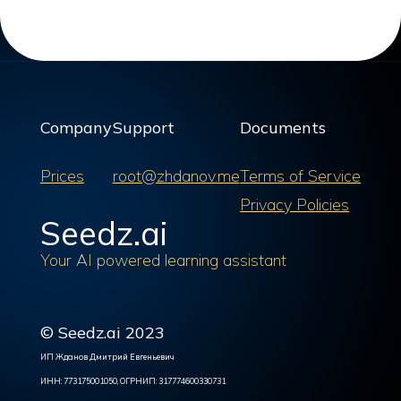
Company
Support
Documents
Prices
root@zhdanov.me
Terms of Service
Privacy Policies
Seedz.ai
Your AI powered learning assistant
© Seedz.ai 2023
ИП Жданов Дмитрий Евгеньевич
ИНН: 773175001050, ОГРНИП: 317774600330731