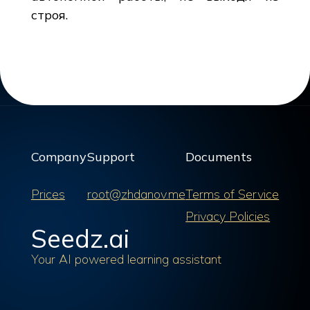
строя.
Company
Support
Documents
Prices
root@zhdanov.me
Terms of Service
Privacy Policies
Seedz.ai
Your AI powered learning assistant