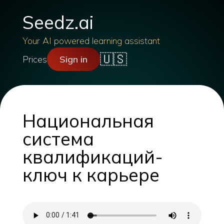
Seedz.ai
Your AI powered learning assistant
🇺🇸
Prices
Sign in
Национальная
система
квалификаций-
ключ к карьере