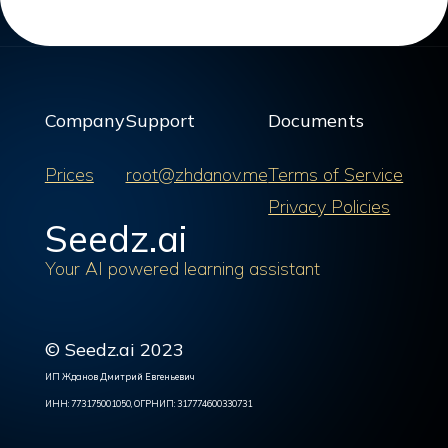
Company
Support
Documents
Prices
root@zhdanov.me
Terms of Service
Privacy Policies
Seedz.ai
Your AI powered learning assistant
© Seedz.ai 2023
ИП Жданов Дмитрий Евгеньевич
ИНН: 773175001050, ОГРНИП: 317774600330731