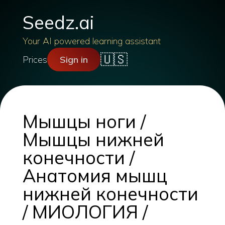
Seedz.ai
Your AI powered learning assistant
🇺🇸
Prices
Sign in
Мышцы ноги /
Мышцы нижней
конечности /
Анатомия мышц
нижней конечности
/ МИОЛОГИЯ /