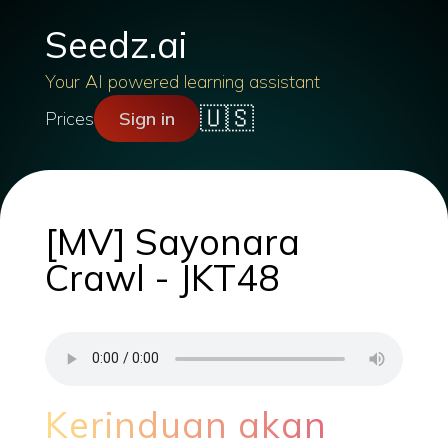
Seedz.ai
Your AI powered learning assistant
🇺🇸
Prices
Sign in
[MV] Sayonara
Crawl - JKT48
Kerinduan akan