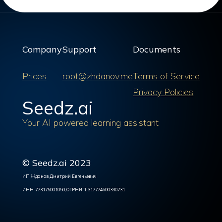
Company
Support
Documents
Prices
root@zhdanov.me
Terms of Service
Privacy Policies
Seedz.ai
Your AI powered learning assistant
© Seedz.ai 2023
ИП Жданов Дмитрий Евгеньевич
ИНН: 773175001050, ОГРНИП: 317774600330731