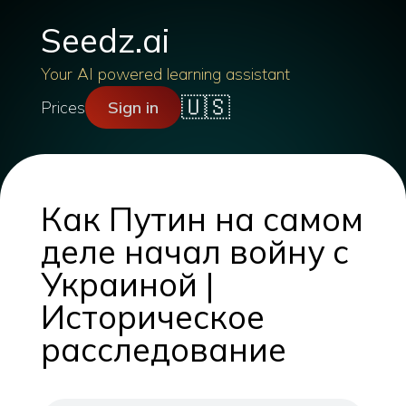
Seedz.ai
Your AI powered learning assistant
🇺🇸
Prices
Sign in
Как Путин на самом
деле начал войну с
Украиной |
Историческое
расследование