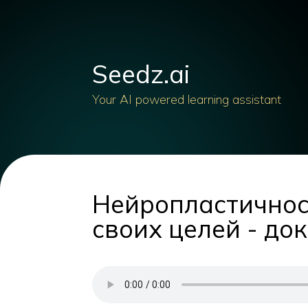
Seedz.ai
Your AI powered learning assistant
Нейропластичност
своих целей - до