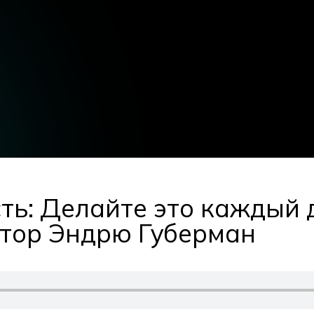
ь: Делайте это каждый д
ктор Эндрю Губерман