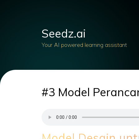
Seedz.ai
Your AI powered learning assistant
#3 Model Peranca
Model Desain unt