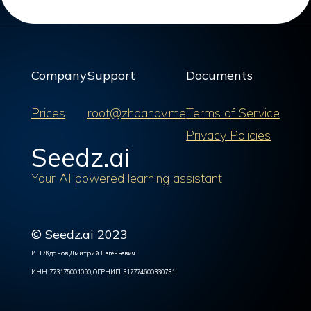
Company
Support
Documents
Prices
root@zhdanov.me
Terms of Service
Privacy Policies
Seedz.ai
Your AI powered learning assistant
© Seedz.ai 2023
ИП Жданов Дмитрий Евгеньевич
ИНН: 773175001050, ОГРНИП: 317774600330731