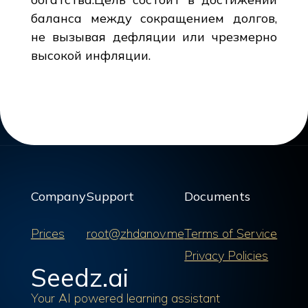
баланса между сокращением долгов,
не вызывая дефляции или чрезмерно
высокой инфляции.
Company
Support
Documents
Prices
root@zhdanov.me
Terms of Service
Privacy Policies
Seedz.ai
Your AI powered learning assistant