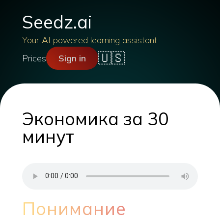
Seedz.ai
Your AI powered learning assistant
🇺🇸
Prices
Sign in
Экономика за 30
минут
Понимание