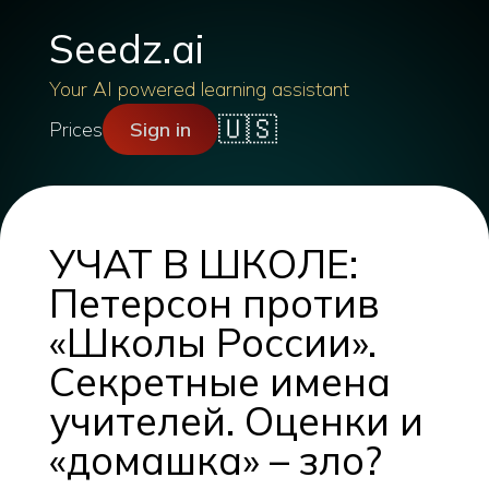
Seedz.ai
Your AI powered learning assistant
🇺🇸
Prices
Sign in
УЧАТ В ШКОЛЕ:
Петерсон против
«Школы России».
Секретные имена
учителей. Оценки и
«домашка» – зло?