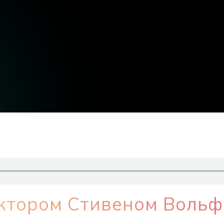
октором Стивеном Воль