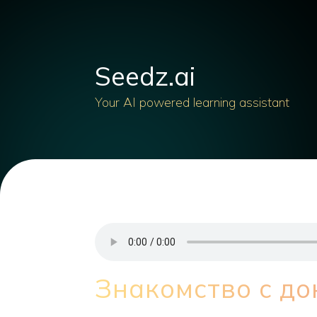
Seedz.ai
Your AI powered learning assistant
Знакомство с д