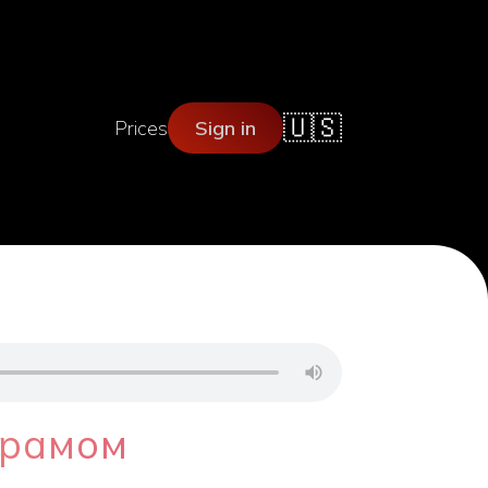
🇺🇸
Prices
Sign in
фрамом