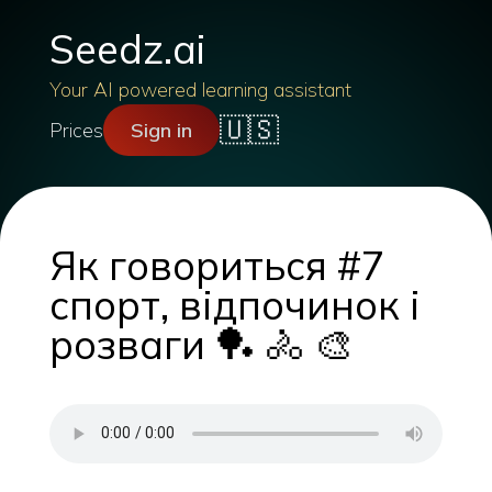
Seedz.ai
Your AI powered learning assistant
🇺🇸
Prices
Sign in
Як говориться #7
спорт, відпочинок і
розваги 🏓 🚴 🎨