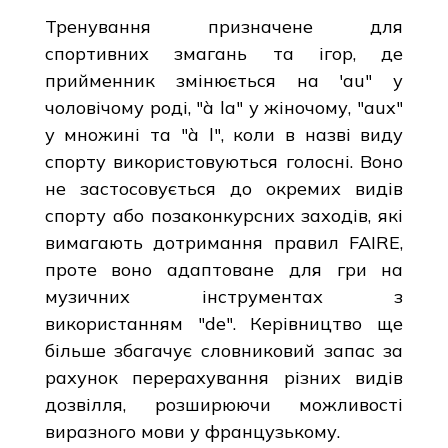
Тренування призначене для
спортивних змагань та ігор, де
прийменник змінюється на 'au" у
чоловічому роді, "à la" у жіночому, "aux"
у множині та "à l", коли в назві виду
спорту використовуються голосні. Воно
не застосовується до окремих видів
спорту або позаконкурсних заходів, які
вимагають дотримання правил FAIRE,
проте воно адаптоване для гри на
музичних інструментах з
використанням "de". Керівництво ще
більше збагачує словниковий запас за
рахунок перерахування різних видів
дозвілля, розширюючи можливості
виразного мови у французькому.