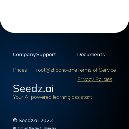
Company
Support
Documents
Prices
root@zhdanov.me
Terms of Service
Privacy Policies
Seedz.ai
Your AI powered learning assistant
© Seedz.ai 2023
ИП Жданов Дмитрий Евгеньевич