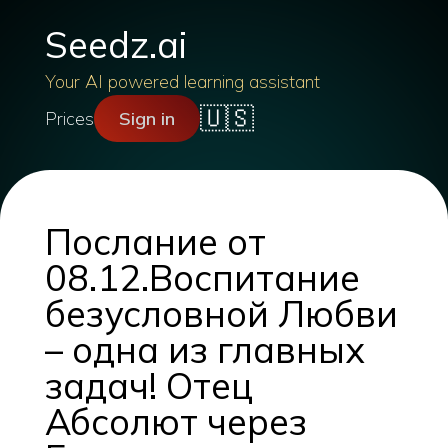
Seedz.ai
Your AI powered learning assistant
🇺🇸
Prices
Sign in
Послание от
08.12.Воспитание
безусловной Любви
– одна из главных
задач! Отец
Абсолют через