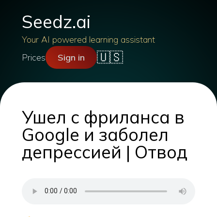
Seedz.ai
Your AI powered learning assistant
🇺🇸
Prices
Sign in
Ушел с фриланса в
Google и заболел
депрессией | Отвод