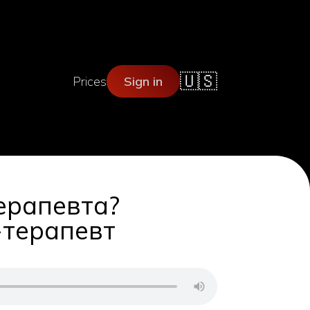
🇺🇸
Prices
Sign in
ерапевта?
-терапевт