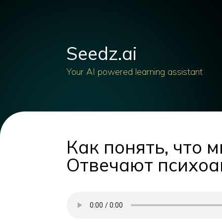
Seedz.ai
Your AI powered learning assistant
Как понять, что 
Отвечают психоа