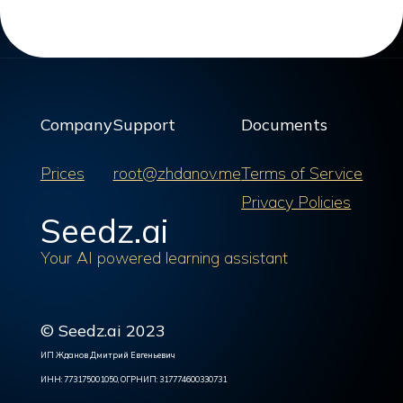
Company
Support
Documents
Prices
root@zhdanov.me
Terms of Service
Privacy Policies
Seedz.ai
Your AI powered learning assistant
© Seedz.ai 2023
ИП Жданов Дмитрий Евгеньевич
ИНН: 773175001050, ОГРНИП: 317774600330731