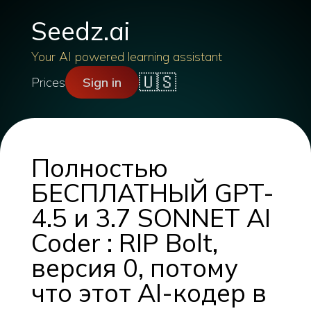
Seedz.ai
Your AI powered learning assistant
🇺🇸
Prices
Sign in
Полностью
БЕСПЛАТНЫЙ GPT-
4.5 и 3.7 SONNET AI
Coder : RIP Bolt,
версия 0, потому
что этот AI-кодер в