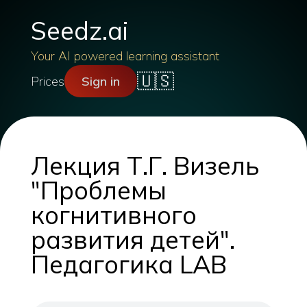
Seedz.ai
Your AI powered learning assistant
🇺🇸
Prices
Sign in
Лекция Т.Г. Визель
"Проблемы
когнитивного
развития детей".
Педагогика LAB