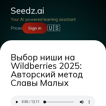
Seedz.ai
Your AI powered learning assistant
🇺🇸
Prices
Sign in
Выбор ниши на
Wildberries 2025:
Авторский метод
Славы Малых