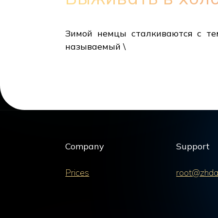
Зимой немцы сталкиваются с тем
называемый \
Company
Support
Prices
root@zhda