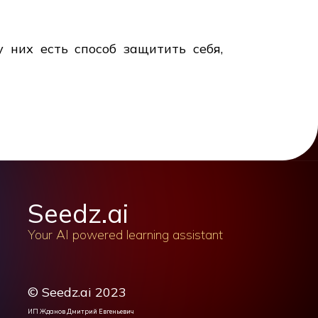
 них есть способ защитить себя,
Seedz.ai
Your AI powered learning assistant
© Seedz.ai 2023
ИП Жданов Дмитрий Евгеньевич