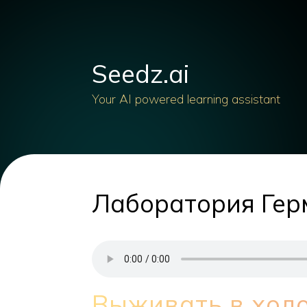
Seedz.ai
Your AI powered learning assistant
Лаборатория Герм
Выживать в хол