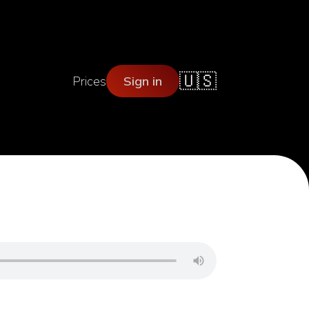
🇺🇸
Prices
Sign in