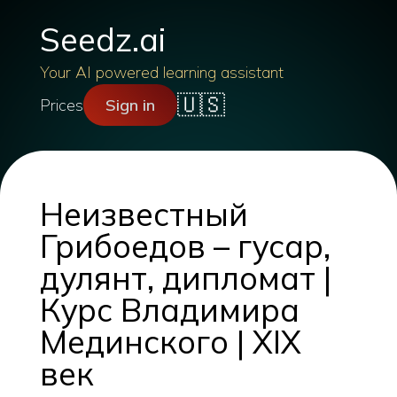
Seedz.ai
Your AI powered learning assistant
🇺🇸
Prices
Sign in
Неизвестный
Грибоедов – гусар,
дулянт, дипломат |
Курс Владимира
Мединского | XIX
век