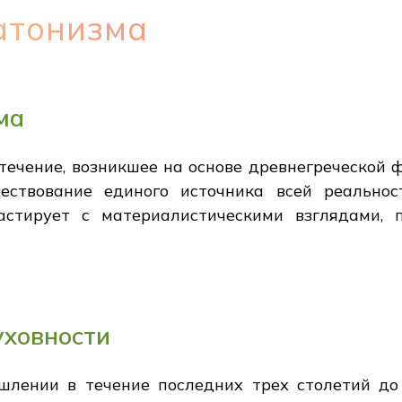
атонизма
ма
течение, возникшее на основе древнегреческой 
ествование единого источника всей реальнос
астирует с материалистическими взглядами,
уховности
лении в течение последних трех столетий до