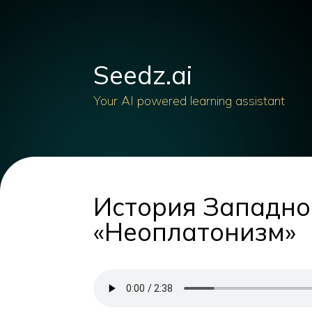
Seedz.ai
Your AI powered learning assistant
История Западно
«Неоплатонизм»