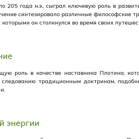
ло 205 года н.э., сыграл ключевую роль в разви
 учение синтезировало различные философские т
с которыми он столкнулся во время своих путешес
ние
щую роль в качестве наставника Плотина, кот
у следованию традиционным доктринам, подоб
и.
й энергии