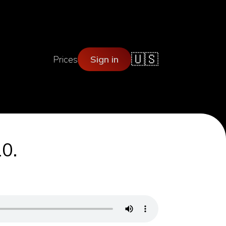
🇺🇸
Prices
Sign in
0.