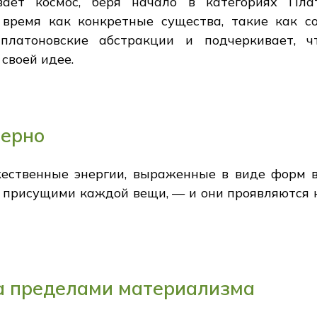
вает космос, беря начало в категориях Пла
 время как конкретные существа, такие как с
 платоновские абстракции и подчеркивает, 
своей идее.
зерно
ественные энергии, выраженные в виде форм в
 присущими каждой вещи, — и они проявляются н
а пределами материализма