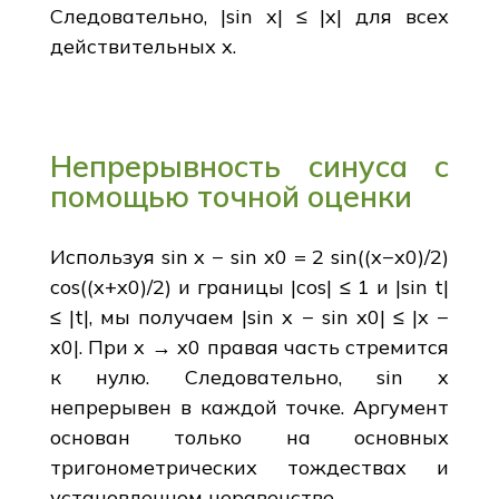
Следовательно, |sin x| ≤ |x| для всех
действительных x.
Непрерывность синуса с
помощью точной оценки
Используя sin x − sin x0 = 2 sin((x−x0)/2)
cos((x+x0)/2) и границы |cos| ≤ 1 и |sin t|
≤ |t|, мы получаем |sin x − sin x0| ≤ |x −
x0|. При x → x0 правая часть стремится
к нулю. Следовательно, sin x
непрерывен в каждой точке. Аргумент
основан только на основных
тригонометрических тождествах и
установленном неравенстве.