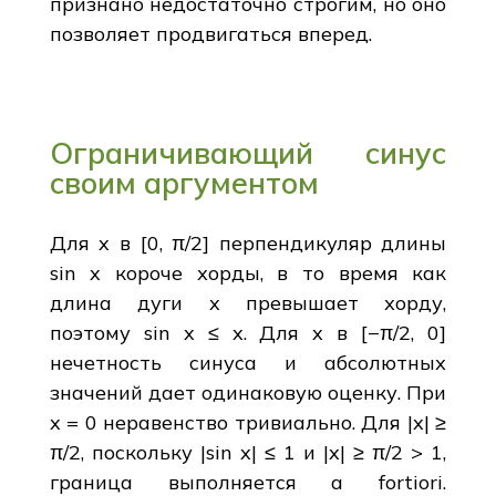
признано недостаточно строгим, но оно
позволяет продвигаться вперед.
Ограничивающий синус
своим аргументом
Для x в [0, π/2] перпендикуляр длины
sin x короче хорды, в то время как
длина дуги x превышает хорду,
поэтому sin x ≤ x. Для x в [−π/2, 0]
нечетность синуса и абсолютных
значений дает одинаковую оценку. При
x = 0 неравенство тривиально. Для |x| ≥
π/2, поскольку |sin x| ≤ 1 и |x| ≥ π/2 > 1,
граница выполняется a fortiori.