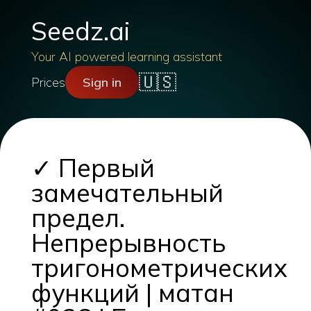
Seedz.ai
Your AI powered learning assistant
🇺🇸
Prices
Sign in
✓ Первый
замечательный
предел.
Непрерывность
тригонометрических
функций | матан