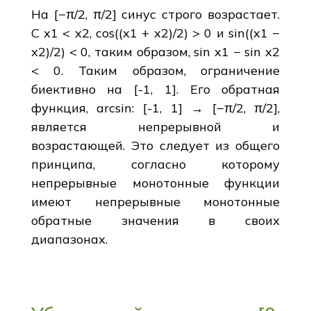
На [−π/2, π/2] синус строго возрастает.
С x1 < x2, cos((x1 + x2)/2) > 0 и sin((x1 −
x2)/2) < 0, таким образом, sin x1 − sin x2
< 0. Таким образом, ограничение
биективно на [-1, 1]. Его обратная
функция, arcsin: [-1, 1] → [−π/2, π/2],
является непрерывной и
возрастающей. Это следует из общего
принципа, согласно которому
непрерывные монотонные функции
имеют непрерывные монотонные
обратные значения в своих
диапазонах.