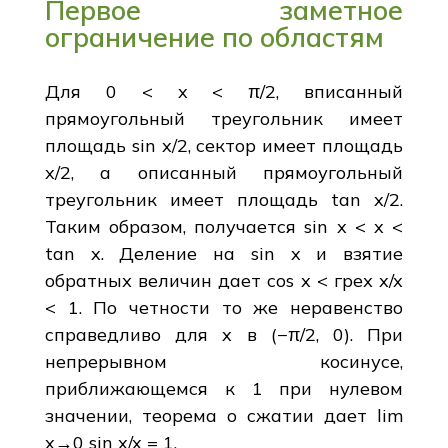
Первое заметное
ограничение по областям
Для 0 < x < π/2, вписанный
прямоугольный треугольник имеет
площадь sin x/2, сектор имеет площадь
x/2, а описанный прямоугольный
треугольник имеет площадь tan x/2.
Таким образом, получается sin x < x <
tan x. Деление на sin x и взятие
обратных величин дает cos x < грех x/x
< 1. По четности то же неравенство
справедливо для x в (−π/2, 0). При
непрерывном косинусе,
приближающемся к 1 при нулевом
значении, теорема о сжатии дает lim
x→0 sin x/x = 1.