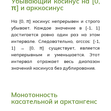
Убывающий косинус на [0,
π] и арккосинус
На [0, π] косинус непрерывен и строго
убывает. Каждое значение в [-1, 1]
достигается ровно один раз на этом
интервале. Следовательно, arccos: [-1,
1] → [0, π] существует, является
непрерывным и уменьшается. Этот
интервал отражает весь диапазон
значений косинуса без дублирования.
Монотонность
касательной и арктангенс