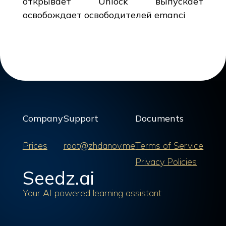
Company
Support
Documents
Prices
root@zhdanov.me
Terms of Service
Privacy Policies
Seedz.ai
Your AI powered learning assistant