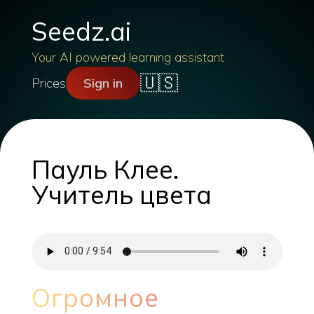
Seedz.ai
Your AI powered learning assistant
🇺🇸
Prices
Sign in
Пауль Клее.
Учитель цвета
Огромное