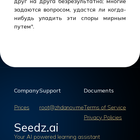
друг на друга безрезультатно; многие
задаются вопросом, удастся ли когда-
нибудь уладить эти споры мирным
путем".
Company
Support
Documents
Prices
root@zhdanov.me
Terms of Service
Privacy Policies
Seedz.ai
Your AI powered learning assistant