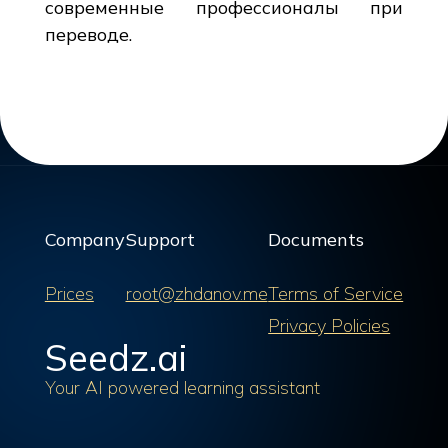
современные профессионалы при
переводе.
Company
Support
Documents
Prices
root@zhdanov.me
Terms of Service
Privacy Policies
Seedz.ai
Your AI powered learning assistant