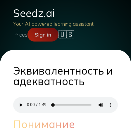
Seedz.ai
Your AI powered learning assistant
🇺🇸
Prices
Sign in
Эквивалентность и
адекватность
Понимание