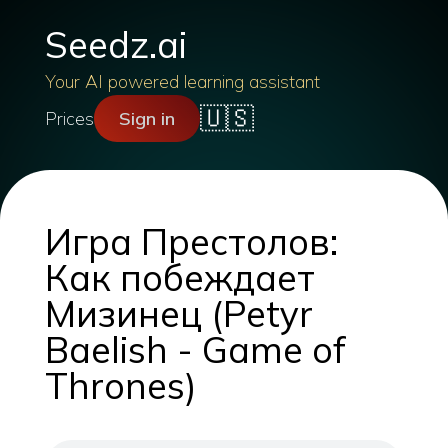
Seedz.ai
Your AI powered learning assistant
🇺🇸
Prices
Sign in
Игра Престолов:
Как побеждает
Мизинец (Petyr
Baelish - Game of
Thrones)