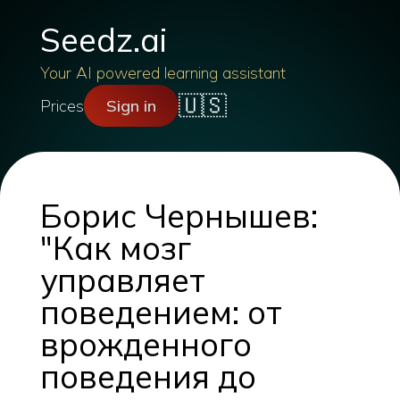
Seedz.ai
Your AI powered learning assistant
🇺🇸
Prices
Sign in
Борис Чернышев:
"Как мозг
управляет
поведением: от
врожденного
поведения до