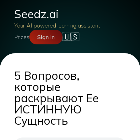
Seedz.ai
Your AI powered learning assistant
🇺🇸
Prices
Sign in
5 Вопросов,
которые
раскрывают Ее
ИСТИННУЮ
Сущность