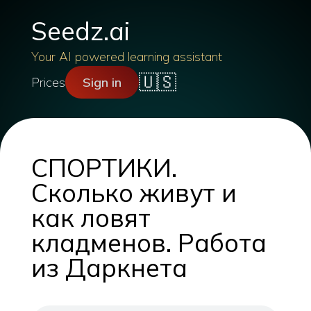
Seedz.ai
Your AI powered learning assistant
🇺🇸
Prices
Sign in
СПОРТИКИ.
Сколько живут и
как ловят
кладменов. Работа
из Даркнета