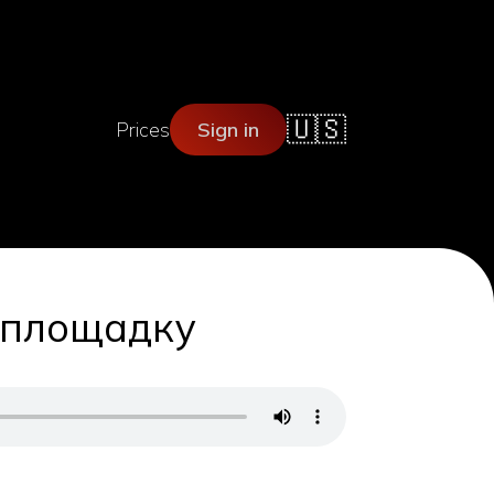
🇺🇸
Prices
Sign in
 площадку