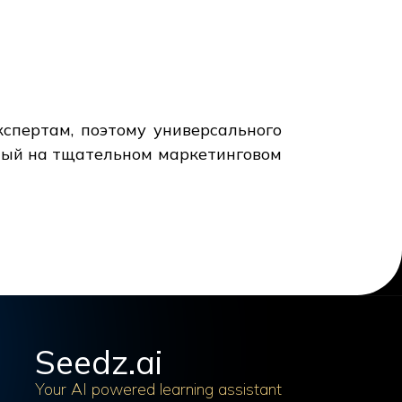
кспертам, поэтому универсального
нный на тщательном маркетинговом
Seedz.ai
Your AI powered learning assistant