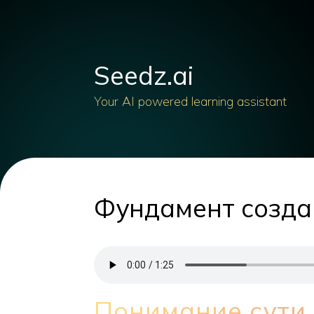
Seedz.ai
Your AI powered learning assistant
Фундамент созда
Понимание сути