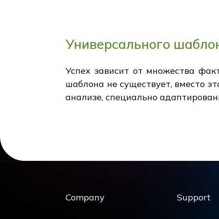
Универсального шаблон
Успех зависит от множества факт
шаблона не существует, вместо э
анализе, специально адаптирова
Company
Support