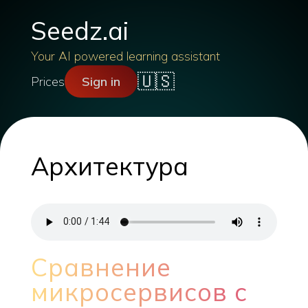
Seedz.ai
Your AI powered learning assistant
🇺🇸
Prices
Sign in
Архитектура
Сравнение
микросервисов с