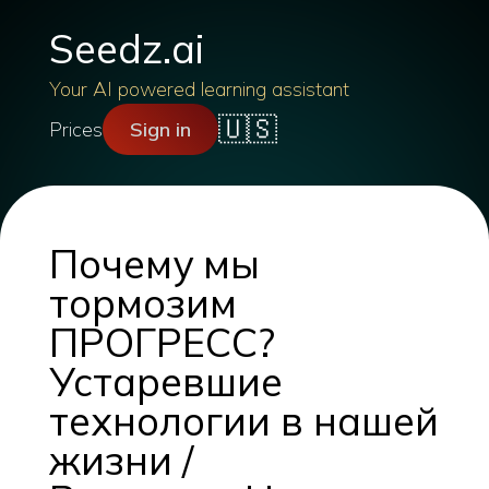
Seedz.ai
Your AI powered learning assistant
🇺🇸
Prices
Sign in
Почему мы
тормозим
ПРОГРЕСС?
Устаревшие
технологии в нашей
жизни /