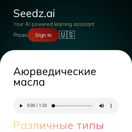
Seedz.ai
Your AI powered learning assistant
🇺🇸
Prices
Sign in
Аюрведические
масла
Различные типы