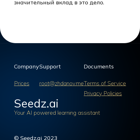
значительный вклад в это дело.
Company
Support
Documents
Prices
root@zhdanov.me
Terms of Service
Privacy Policies
Seedz.ai
Your AI powered learning assistant
© Seedz.ai 2023