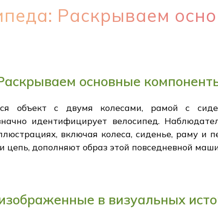
ипеда: Раскрываем осн
 Раскрываем основные компонент
тся объект с двумя колесами, рамой с сид
значно идентифицирует велосипед. Наблюдате
ллюстрациях, включая колеса, сиденье, раму и 
д и цепь, дополняют образ этой повседневной маш
 изображенные в визуальных ист