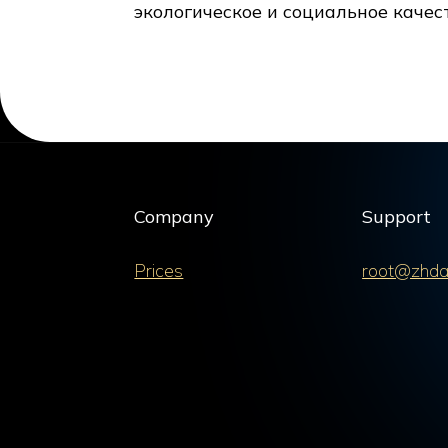
экологическое и социальное качес
Company
Support
Prices
root@zhda