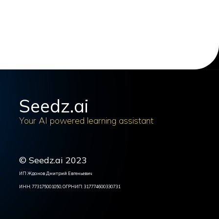
Seedz.ai
Your AI powered learning assistant
© Seedz.ai 2023
ИП Жданов Дмитрий Евгеньевич
ИНН: 773175001050, ОГРНИП: 317774600330731