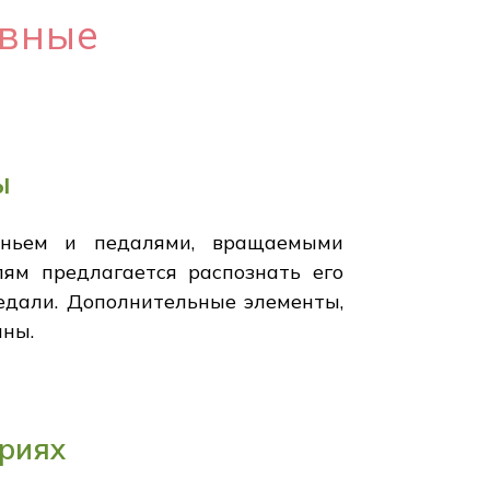
овные
ы
еньем и педалями, вращаемыми
лям предлагается распознать его
педали. Дополнительные элементы,
ины.
ориях