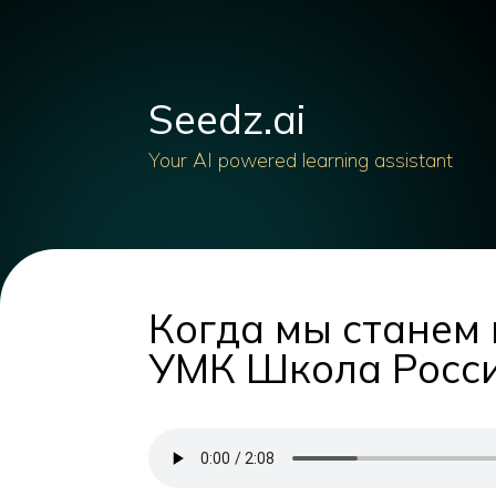
Seedz.ai
Your AI powered learning assistant
Когда мы станем
УМК Школа Росси