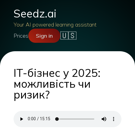
Seedz.ai
Your AI powered learning assistant
🇺🇸
Prices
Sign in
IT-бізнес у 2025:
можливість чи
ризик?