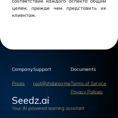
соответствие каждого аспекта общим
целям, прежде чем представить их
клиентам.
Company
Support
Documents
Prices
root@zhdanov.me
Terms of Service
Privacy Policies
Seedz.ai
Your AI powered learning assistant