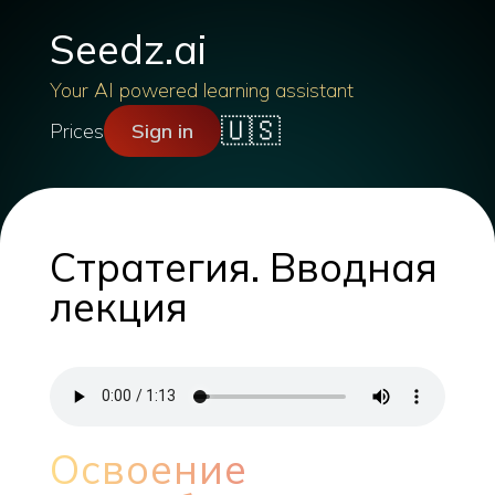
Seedz.ai
Your AI powered learning assistant
🇺🇸
Prices
Sign in
Стратегия. Вводная
лекция
Освоение