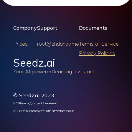
Company
Support
Documents
Prices
root@zhdanov.me
Terms of Service
Privacy Policies
Seedz.ai
Your AI powered learning assistant
© Seedz.ai 2023
ИП Жданов Дмитрий Евгеньевич
ИНН: 773175001050, ОГРНИП: 317774600330731