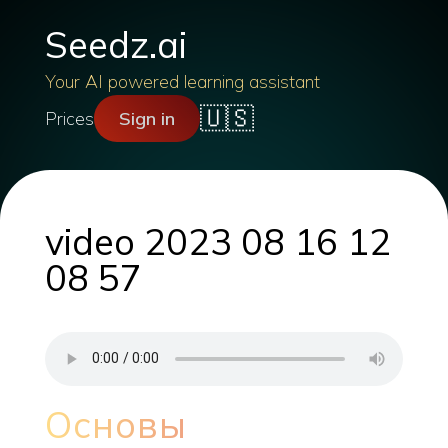
Seedz.ai
Your AI powered learning assistant
🇺🇸
Prices
Sign in
video 2023 08 16 12
08 57
Основы