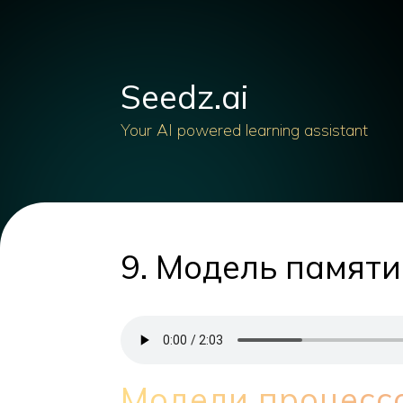
Seedz.ai
Your AI powered learning assistant
9. Модель памяти
Модели процесс