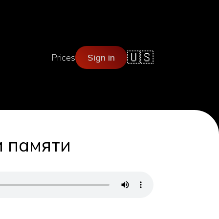
🇺🇸
Prices
Sign in
и памяти
ы