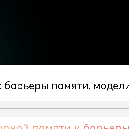
: барьеры памяти, модел
орной памяти и барьер