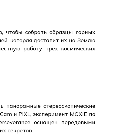
о, чтобы собрать образцы горных
ией, которая доставит их на Землю
местную работу трех космических
ь панорамные стереоскопические
Cam и PIXL, эксперимент MOXIE по
erseverance оснащен передовыми
х секретов.