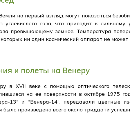
емли на первый взгляд могут показаться безоби
з углекислого газа, что приводит к сильному
аза превышающему земное. Температура поверх
и которых ни один космический аппарат не может 
ия и полеты на Венеру
ру в XVII веке с помощью оптического телеск
млившиеся на ее поверхности в октябре 1975 го
ера-13" и "Венера-14", передавали цветные и
ем было произведено всего около тридцати успешн