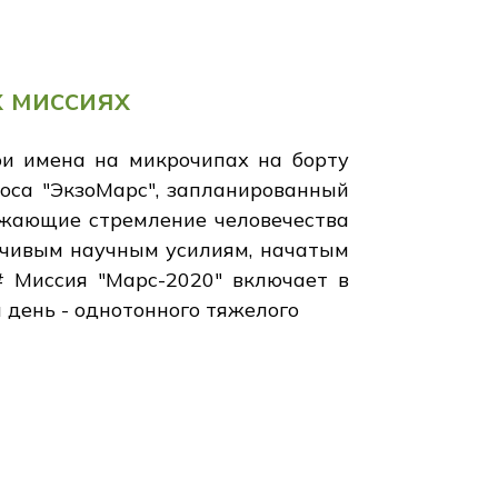
х миссиях
ои имена на микрочипах на борту
моса "ЭкзоМарс", запланированный
лжающие стремление человечества
ойчивым научным усилиям, начатым
## Миссия "Марс-2020" включает в
день - однотонного тяжелого