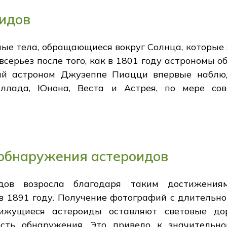
оидов
ные тела, обращающиеся вокруг Солнца, которые 
всерьез после того, как в 1801 году астрономы
ий астроном Джузеппе Пиацци впервые наблюд
ллада, Юнона, Веста и Астрея, по мере сов
 обнаружения астероидов
дов возросла благодаря таким достижения
 1891 году. Получение фотографий с длительной
ижущиеся астероиды оставляют световые до
сть обнаружения. Это привело к значительн