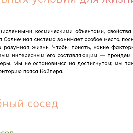
исленными космическими объектами, свойства
я Солнечная система занимает особое место, пос
ла разумная жизнь. Чтобы понять, какие фактор
амым интересным его составляющим — пройдем 
еры. Мы не остановимся на достигнутом; мы та
риторию пояса Койпера.
бный сосед
осед