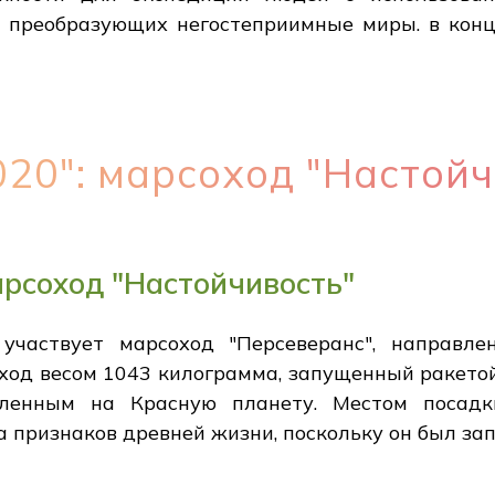
 преобразующих негостеприимные миры. в конц
20": марсоход "Настойч
арсоход "Настойчивость"
 участвует марсоход "Персеверанс", направл
оход весом 1043 килограмма, запущенный ракетой
вленным на Красную планету. Местом посад
 признаков древней жизни, поскольку он был зап