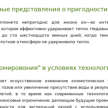
ые представления о пригодности
 планета непригодна для жизни из—за интен
 которая эффективно удерживает тепло. Недавн
я до ста шестнадцати земных дней, когда тем
плотная атмосфера не удерживала тепло.
мирования" в условиях технолог
ает искусственное изменение климатических 
газов или увеличение присутствия воды в резу
летий, в то время как современные технолог
инансовые ограничения, делающие будущие проек
жности для экспедиций людей с использова