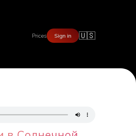
🇺🇸
Prices
Sign in
и в Солнечной