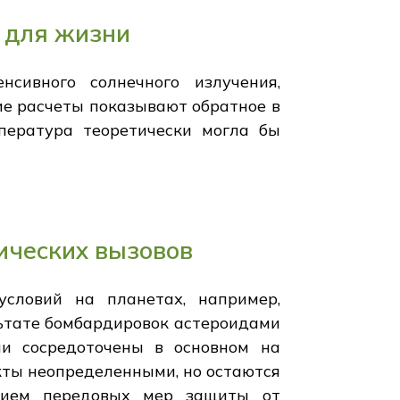
 для жизни
сивного солнечного излучения,
ие расчеты показывают обратное в
пература теоретически могла бы
ических вызовов
условий на планетах, например,
льтате бомбардировок астероидами
ии сосредоточены в основном на
ты неопределенными, но остаются
нием передовых мер защиты от