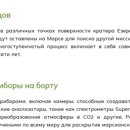
цов
 в различных точках поверхности кратера Езер
дут оставлены на Марсе для поиска другой мисс
ногоступенчатый процесс включает в себя сов
яти лет.
иборы на борту
иборами, включая камеры, способные создават
ские анализаторы, такие как спектрометры Super
преобразования атмосферы в CO2 и другие, P
чеными по всему миру для раскрытия марсиански