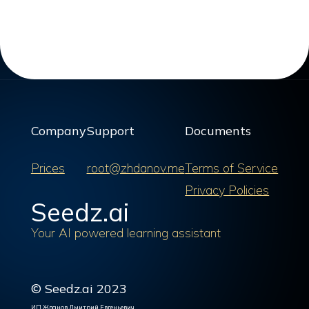
Company
Support
Documents
Prices
root@zhdanov.me
Terms of Service
Privacy Policies
Seedz.ai
Your AI powered learning assistant
© Seedz.ai 2023
ИП Жданов Дмитрий Евгеньевич