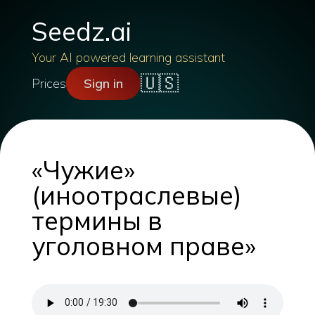
Seedz.ai
Your AI powered learning assistant
🇺🇸
Prices
Sign in
«Чужие»
(иноотраслевые)
термины в
уголовном праве»