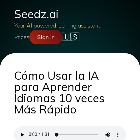
Seedz.ai
Your AI powered learning assistant
🇺🇸
Prices
Sign in
Cómo Usar la IA
para Aprender
Idiomas 10 veces
Más Rápido