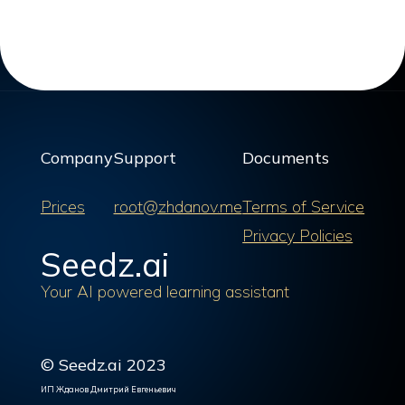
Company
Support
Documents
Prices
root@zhdanov.me
Terms of Service
Privacy Policies
Seedz.ai
Your AI powered learning assistant
© Seedz.ai 2023
ИП Жданов Дмитрий Евгеньевич